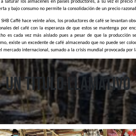
 saturar los almacenes en países productores, a su vez el precio 
erta y bajo consumo no permite la consolidación de un precio razona
 SHB Caffé hace veinte años, los productores de café se levantan obs
ionales del café con la esperanza de que estos se mantenga por enc
cho es cada vez más aislado pues a pesar de que la producción s
umo, existe un excedente de café almacenado que no puede ser colo
 el mercado internacional, sumado a la crisis mundial provocada por 
Un titulo llamativo
.