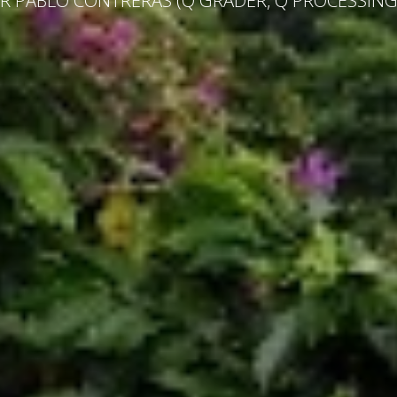
R PABLO CONTRERAS (Q GRADER, Q PROCESSING I