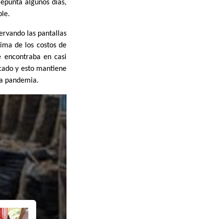
repunta algunos días,
ble.
ervando las pantallas
ima de los costos de
e encontraba en casi
cado y esto mantiene
la pandemia.